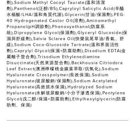
劑),Sodium Methyl Cocoyl Taurate(溫和清潔
劑),Panthenol(泛醇/B5),Capryloyl Salicylic Acid(辛醯
水楊酸/LHA/溫和角質代謝),Glycerin(甘油/保濕劑),PEG-
40 Hydrogenated Castor Oil(溶劑),Aminomethyl
Propanol(pH調節劑),Phenoxyethanol(防腐系
統),Dipropylene Glycol(保濕劑),Glyceryl Glucoside(保
濕與舒緩劑),Salvia Sclarea Oil(快樂鼠尾草油/香氣、舒
緩),Sodium Coco-Glucoside Tartrate(溫和界面活性
劑),Caprylyl Glycol(保濕+防腐助劑),Disodium EDTA(金
屬離子螯合劑),Trisodium Ethylenediamine
Disuccinate(天然來源螯合劑),Backhousia Citriodora
Leaf Extract(澳洲檸檬桃金孃葉萃取/抗氧化),Sodium
Hyaluronate Crosspolymer(長效保濕),Sodium
Hyaluronate(玻尿酸鈉/保濕劑),Sodium Acetylated
Hyaluronate(高效抓水保濕),Hydrolyzed Sodium
Hyaluronate(水解玻尿酸鈉/小分子滲透保濕),Pentylene
Glycol(戊二醇/保濕+防腐助劑),Ethylhexylglycerin(防腐
助劑、保濕)