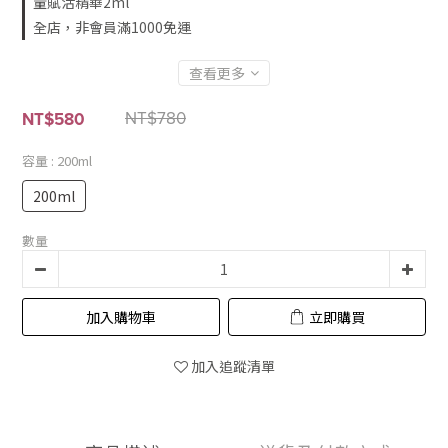
量賦活精華2ml
油脂，重拾清爽平衡
全店，非會員滿1000免運
■補水保濕—結合1%維生素B5與四重玻尿酸，保護肌膚洗後水潤
清爽
查看更多
NT$780
NT$580
容量
: 200ml
200ml
數量
加入購物車
立即購買
加入追蹤清單