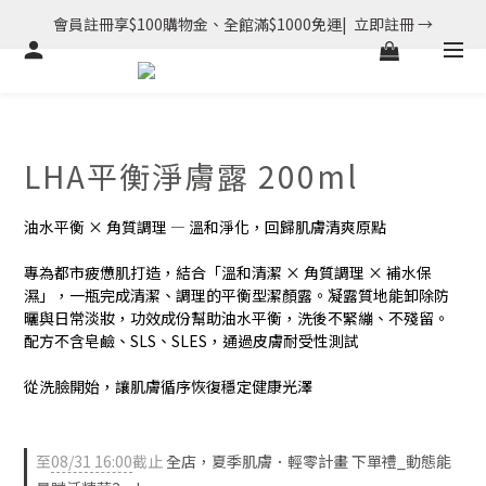
會員註冊享$100購物金、全館滿$1000免運|  立即註冊 →
LHA平衡淨膚露 200ml
油水平衡 × 角質調理 — 溫和淨化，回歸肌膚清爽原點
專為都市疲憊肌打造，結合「溫和清潔 × 角質調理 × 補水保
濕」，一瓶完成清潔、調理的平衡型潔顏露。凝露質地能卸除防
曬與日常淡妝，功效成份幫助油水平衡，洗後不緊繃、不殘留。
配方不含皂鹼、SLS、SLES，通過皮膚耐受性測試
從洗臉開始，讓肌膚循序恢復穩定健康光澤 
■溫和清潔x角質調理— 以胺基酸系界面活性劑為基底，添加1% 
LHA新一代水楊酸衍生物，溫和暢通毛孔、帶走多餘油脂與髒汙
至
08/31 16:00
截止
全店，夏季肌膚．輕零計畫 下單禮_動態能
■平衡油脂 —含2% 維生素B3與植萃控油複合物，協助穩定肌膚