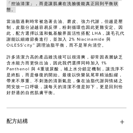
「控油清潔」，而是讓肌膚在洗臉後能真正回到平衡狀
態。
當油脂過剩時常被急著去油、磨皮、強力代謝，但越是壓
制，皮脂分泌越容易反彈，粉刺循環也因此更難安定。因
此，配方選擇以溫和氨基酸界面活性搭配 LHA，讓毛孔代
謝能以細緻節奏進行，並加入 2% Niacinamide 與
OiLESS’city™ 調理油脂平衡，而不是單向清空。
許多清潔力高的產品雖洗後可以很清爽，卻常因表層缺乏
含水能力而更快出油，因此我們選擇同時加入 1%
Panthenol 與 4重玻尿酸，補上水分鎖定機制，讓洗淨不
是終點，而是修復的開始。最後以快樂鼠尾草精油點綴，
帶來不厚重、不刺激的清新氣息，像在油脂代謝與情緒之
間安放一口呼吸，讓每天的清潔不僅是卸下，更是回到恰
好舒適的自然肌膚平衡。
配方結構