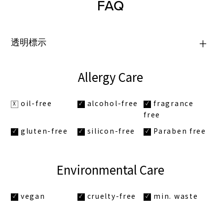
FAQ
透明標示
Allergy
Care
oil-free
alcohol-free
fragrance
free
gluten-free
silicon-free
Paraben free
Environmental
Care
vegan
cruelty-free
min. waste