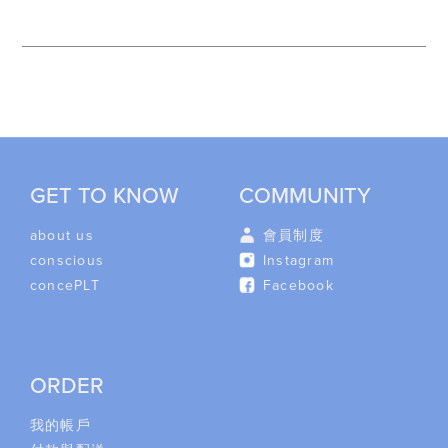
GET TO KNOW
COMMUNITY
about us
會員制度
conscious
Instagram
concePLT
Facebook
ORDER
我的帳戶