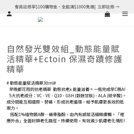
會員註冊享$100購物金、全館滿$1000免運|  立即註冊 →
自然發光雙效組_動態能量賦
活精華+Ectoin 保濕奇蹟修護
精華
# 動態能量賦活精華30ml#
   早晚都可用的抗老精華  動態抗老x 能量滋養 = 一瓶完成早C晚A! 
   5大抗老成分：VC - VE - Q10 - GSH (穀胱甘肽) - ALA (硫辛酸)。
成分間能互相還原、替補，形成抗老循環，給予肌膚更長效的抵
禦力。
    搭配1%植物類A醇—補骨脂酚，由內有感賦活細緻膚觸。「裡
應外合」全面封鎖老化路徑。持續使用，有效減少肌膚老化情形! 
# Ectoin 保濕奇蹟修護精華30ml#