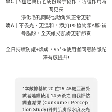
早C｜
5種經典抗老成份聯手協作，防護作用時
間更長
淨化毛孔同時協助角質正常更新
晚A｜
不畏光、更溫和，添加1%植物類A醇-補
骨脂酚，全天維持肌膚更新節奏
全日持續防護+煥膚，95*%使用者同意臉部光
澤有感提升!