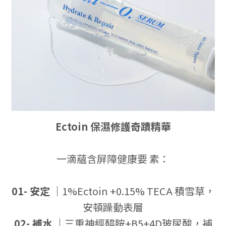
Ectoin 保濕修護奇蹟精華
一滴蘊含屏障健康要
素：
01- 安定
｜
1%Ectoin +0.15% TECA 積雪草，
安頓躁動表層
02- 補水
｜
三重神經醯胺+B5+4D玻尿酸，補