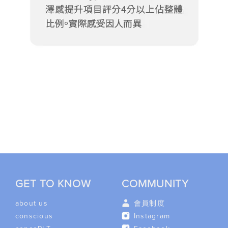
GET TO KNOW
COMMUNITY
about us
會員制度
conscious
Instagram