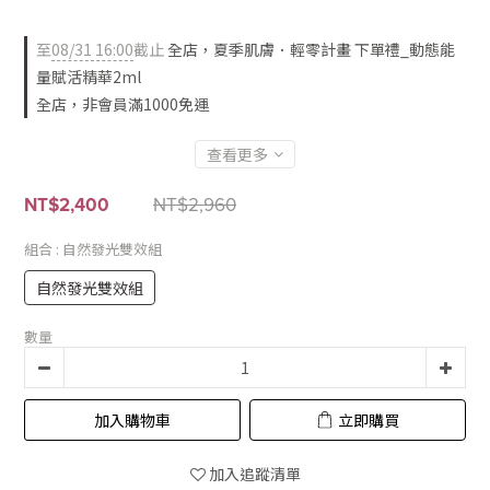
   舒緩修復 x深度補水— 屏障穩了、才能有效抗老
  日常穩膚，一瓶解決換季乾癢、細紋、脫屑等肌膚困擾，穩穩度
至
08/31 16:00
截止
全店，夏季肌膚．輕零計畫 下單禮_動態能
過季節不穩定、療程後的肌膚新生期!
量賦活精華2ml
全店，非會員滿1000免運
查看更多
NT$2,960
NT$2,400
組合
: 自然發光雙效組
自然發光雙效組
數量
加入購物車
立即購買
加入追蹤清單