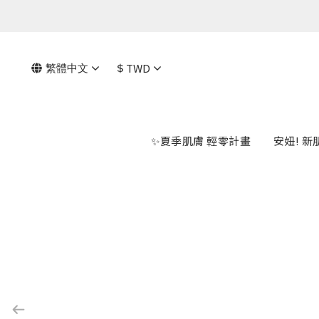
繁體中文
$
TWD
✨夏季肌膚 輕零計畫
安妞! 新