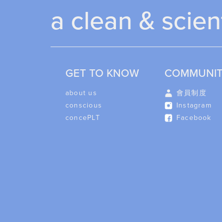
a clean & scien
GET TO KNOW
COMMUNI
about us
會員制度
conscious
Instagram
concePLT
Facebook