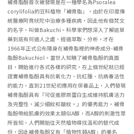
補骨脂酚首次被發現是在一種學名為Psoralea
corylifolia的豆科植物「補骨脂」，由於在印度傳
統醫療阿育吠陀中治療多種疾病，因此他有個梵文
的名字，叫做Bakuchi。科學家們想深入了解這草
藥到底有何過人之處，經過萃取、分析，才在
1966年正式公布隱身在補骨脂裡的神奇成分-補骨
脂酚Bakuchiol。當世人知曉了補骨脂酚的真面
目，開始進行各式各樣的研究，在上個世紀就已經
證實補骨脂酚具有抗氧化力、抗紅腫、抗病毒活性
的能力，直到21世紀初應用在保養品上，人們發現
補骨脂酚具有『可促進膠原蛋白生成維持肌膚活力
及完整性，減少細紋和皺紋。』的優秀能力。補骨
脂酚帶給肌膚的效果太類似A醇，而A醇的刺激性眾
所皆知，人們開始往天然植物尋找溫和的替代成
份，因此補骨脂酚又有「植物性類A醇」的美名