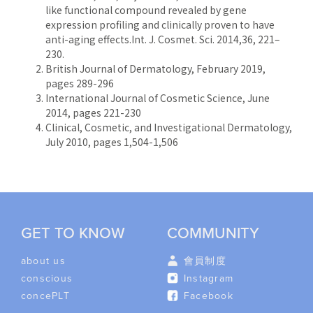
like functional compound revealed by gene
expression profiling and clinically proven to have
anti-aging effects.Int. J. Cosmet. Sci. 2014,36, 221–
230.
British Journal of Dermatology, February 2019,
pages 289-296
International Journal of Cosmetic Science, June
2014, pages 221-230
Clinical, Cosmetic, and Investigational Dermatology,
July 2010, pages 1,504-1,506
GET TO KNOW
COMMUNITY
about us
會員制度
conscious
Instagram
concePLT
Facebook