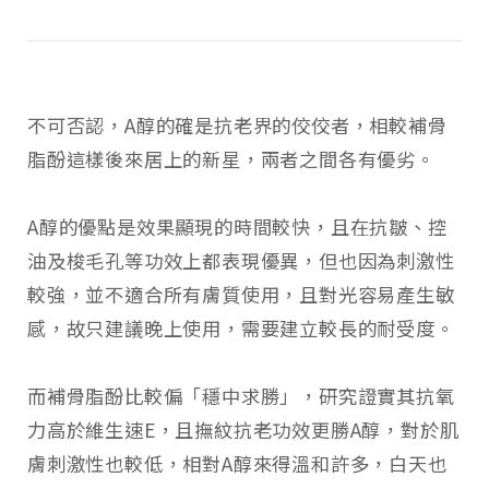
不可否認，A醇的確是抗老界的佼佼者，相較補骨
脂酚這樣後來居上的新星，兩者之間各有優劣。
A醇的優點是效果顯現的時間較快，且在抗皺、控
油及梭毛孔等功效上都表現優異，但也因為刺激性
較強，並不適合所有膚質使用，且對光容易產生敏
感，故只建議晚上使用，需要建立較長的耐受度。
而補骨脂酚比較偏「穩中求勝」，研究證實其抗氧
力高於維生速E，且撫紋抗老功效更勝A醇，對於肌
膚刺激性也較低，相對A醇來得溫和許多，白天也