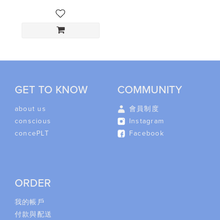
GET TO KNOW
COMMUNITY
about us
會員制度
conscious
Instagram
concePLT
Facebook
ORDER
我的帳戶
付款與配送