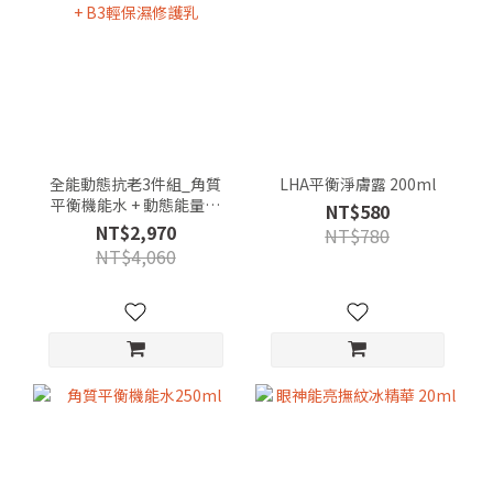
全能動態抗老3件組_角質
LHA平衡淨膚露 200ml
平衡機能水 + 動態能量賦
NT$580
活精華 + B3輕保濕修護乳
NT$2,970
NT$780
NT$4,060