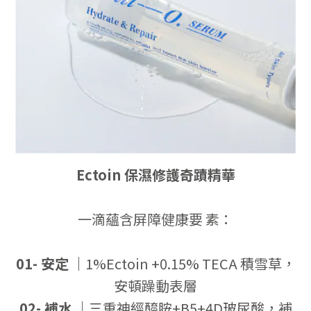
Ectoin 保濕修護奇蹟精華
一滴蘊含屏障健康要
素：
01- 安定
｜
1%Ectoin +0.15% TECA 積雪草，
安頓躁動表層
02- 補水
｜
三重神經醯胺+B5+4D玻尿酸，補