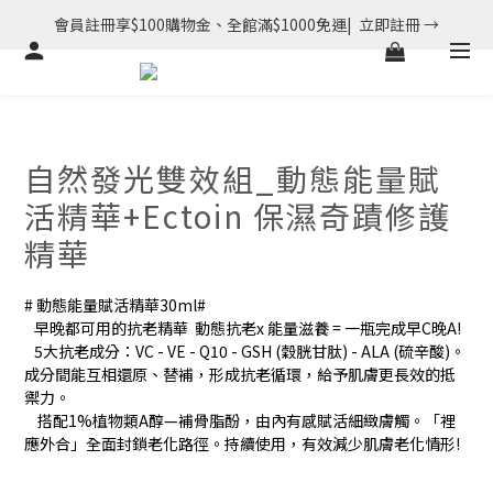
會員註冊享$100購物金、全館滿$1000免運|  立即註冊 →
自然發光雙效組_動態能量賦
活精華+Ectoin 保濕奇蹟修護
精華
# 動態能量賦活精華30ml#
   早晚都可用的抗老精華  動態抗老x 能量滋養 = 一瓶完成早C晚A! 
   5大抗老成分：VC - VE - Q10 - GSH (穀胱甘肽) - ALA (硫辛酸)。
成分間能互相還原、替補，形成抗老循環，給予肌膚更長效的抵
禦力。
    搭配1%植物類A醇—補骨脂酚，由內有感賦活細緻膚觸。「裡
應外合」全面封鎖老化路徑。持續使用，有效減少肌膚老化情形! 
# Ectoin 保濕奇蹟修護精華30ml#