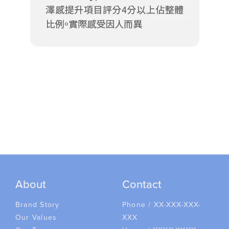
About
Contact
Brand Story
Phone / XX-XXX-XXX-
Our Values
XXX