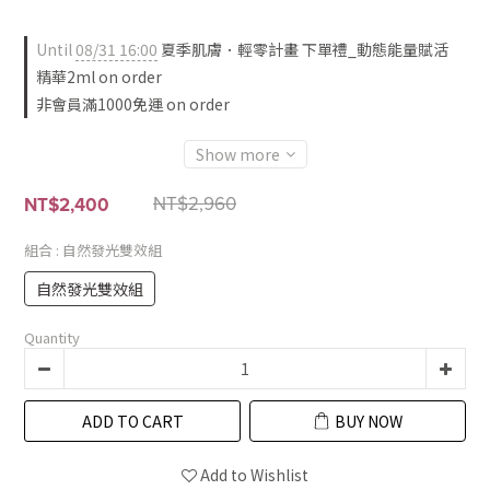
   舒緩修復 x深度補水— 屏障穩了、才能有效抗老
  日常穩膚，一瓶解決換季乾癢、細紋、脫屑等肌膚困擾，穩穩度
Until
08/31 16:00
夏季肌膚．輕零計畫 下單禮_動態能量賦活
過季節不穩定、療程後的肌膚新生期!
精華2ml on order
非會員滿1000免運 on order
Show more
NT$2,960
NT$2,400
組合
: 自然發光雙效組
自然發光雙效組
Quantity
ADD TO CART
BUY NOW
Add to Wishlist