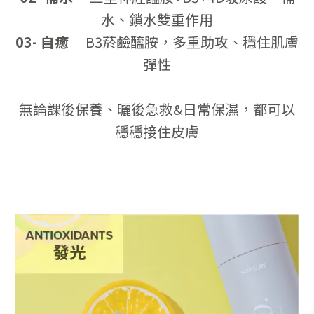
水、鎖水雙重作用
03- 自癒
｜
B3菸鹼醯胺，多重助攻、穩住肌膚
彈性
無論課後保養、曬後急救&日常保濕，都可以
穩穩接住皮膚