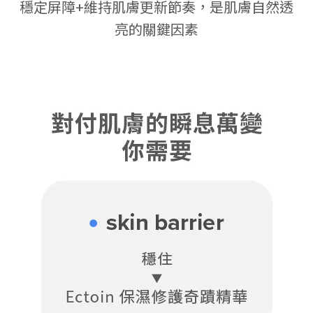
穩定屏障+維持肌膚更新節奏，是肌膚自然透
亮的關鍵因素