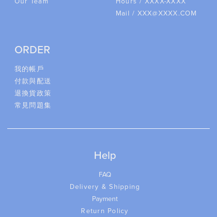
Our Team
Hours / XXXX-XXXX
Mail / XXX@XXXX.COM
ORDER
我的帳戶
付款與配送
退換貨政策
常見問題集
Help
FAQ
Delivery & Shipping
Payment
Return Policy