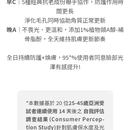
早C｜
5種經典抗老成份聯手協作，防護作用時
間更長
淨化毛孔同時協助角質正常更新
晚A｜
不畏光、更溫和，添加1%植物類A醇-補
骨脂酚，全天維持肌膚更新節奏
全日持續防護+煥膚，95*%使用者同意臉部光
澤有感提升!