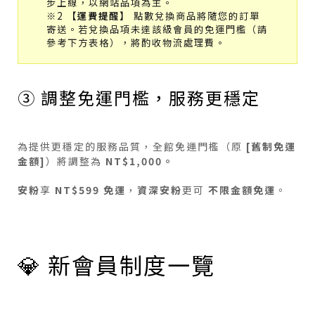
步上線，以網站品項為主。
※2
【運費提醒】
點數兌換商品將隨您的訂單
寄送。若兌換品項未達該級會員的免運門檻（請
參考下方表格），將酌收物流處理費。
③ 調整免運門檻，服務更穩定
為提供更穩定的服務品質，全館免運門檻（原
[舊制免運
金額]
）將調整為
NT$1,000。
安粉
享
NT$599 免運
，
資深安粉
更可
不限金額免運
。
💎 新會員制度一覽