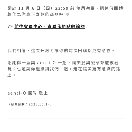
請於
11 月 6 日（四）23:59 前
使用完畢，把這份回饋
轉化為你真正喜歡的商品吧 💛
👉
前往會員中心，查看我的點數餘額
我們相信，這次升級將讓你的每次回購都更有意義。
謝謝你一直與 aenti-O 一起，讓美麗與誠意都能被看
見；也邀請你繼續與我們一起，走在讓美更有意識的路
上。
aenti-O 團隊 敬上
（發布日期：2025.10.14）