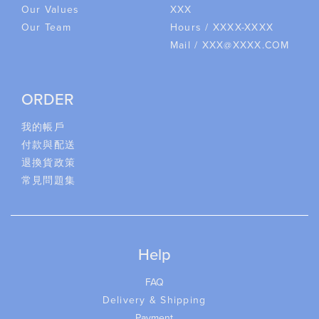
Our Values
XXX
Our Team
Hours / XXXX-XXXX
Mail / XXX@XXXX.COM
ORDER
我的帳戶
付款與配送
退換貨政策
常見問題集
Help
FAQ
Delivery & Shipping
Payment