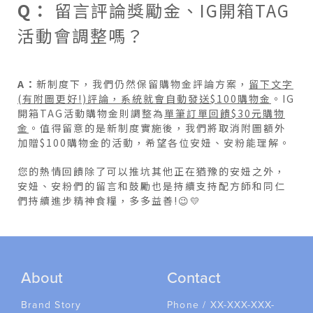
Q：
留言評論獎勵金、IG開箱TAG
活動會調整嗎？
A：
新制度下，我們仍然保留購物金評論方案，
留下文字
(有附圖更好!)評論，系統就會自動發送$100購物金
。IG
開箱TAG活動購物金則調整為
單筆訂單回饋$30元購物
金
。值得留意的是新制度實施後，我們將取消附圖額外
加贈$100購物金的活動，希望各位安妞、安粉能理解。
您的熱情回饋除了可以推坑其他正在猶豫的安妞之外，
安妞、安粉們的留言和鼓勵也是持續支持配方師和同仁
們持續進步精神食糧，多多益善!😉💛
About
Contact
Brand Story
Phone / XX-XXX-XXX-